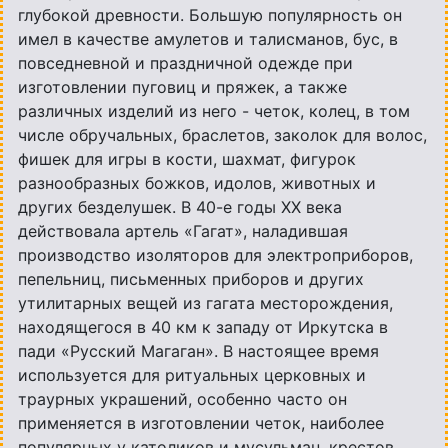
глубокой древности.
Большую популярность он
имел в качестве амулетов и талисманов, бус, в
повседневной и праздничной одежде при
изготовлении пуговиц и пряжек, а также
различных изделий из него - четок, колец, в том
числе обручальных, браслетов, заколок для волос,
фишек для игры в кости, шахмат, фигурок
разнообразных божков, идолов, животных и
других безделушек. В 40-е годы XX века
действовала артель «Гагат», наладившая
производство изоляторов для электроприборов,
пепельниц, письменных приборов и других
утилитарных вещей из гагата месторождения,
находящегося в 40 км к западу от Иркутска в
пади «Русский Магаган». В настоящее время
используется для ритуальных церковных и
траурных украшений, особенно часто он
применяется в изготовлении четок, наиболее
популярных у католиков и мусульман, крестов,