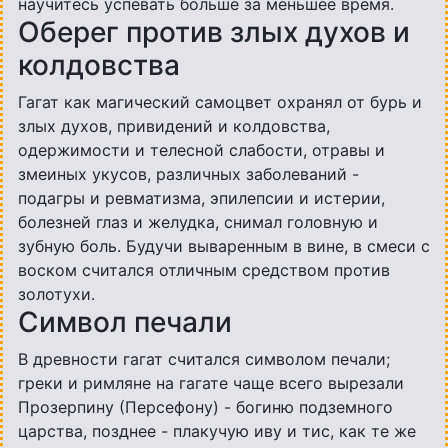
научитесь успевать больше за меньшее время.
Оберег против злых духов и
колдовства
Гагат как магический самоцвет охранял от бурь и
злых духов, привидений и колдовства,
одержимости и телесной слабости, отравы и
змеиных укусов, различных заболеваний -
подагры и ревматизма, эпилепсии и истерии,
болезней глаз и желудка, снимал головную и
зубную боль. Будучи вываренным в вине, в смеси с
воском считался отличным средством против
золотухи.
Символ печали
В древности гагат считался символом печали;
греки и римляне на гагате чаще всего вырезали
Прозерпину (Персефону) - богиню подземного
царства, позднее - плакучую иву и тис, как те же