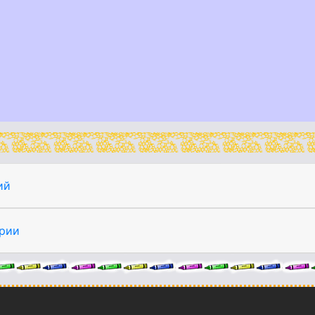
ий
рии