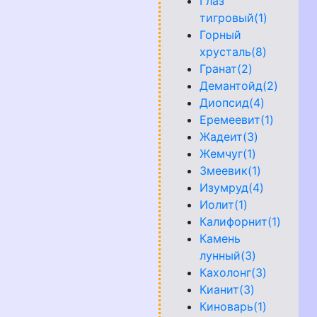
Глаз
тигровый(1)
Горный
хрусталь(8)
Гранат(2)
Демантойд(2)
Диопсид(4)
Еремеевит(1)
Жадеит(3)
Жемчуг(1)
Змеевик(1)
Изумруд(4)
Иолит(1)
Калифорнит(1)
Камень
лунный(3)
Кахолонг(3)
Кианит(3)
Киноварь(1)