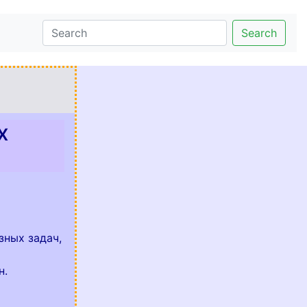
Search
х
зных задач,
н.