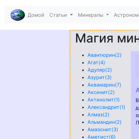
Домой
(current)
Статьи
Минералы
Астроно
Магия ми
Авантюрин(2)
Агат(4)
Адуляр(2)
Азурит(3)
Аквамарин(7)
Аксинит(2)
Актинолит(1)
В
Александрит(1)
д
Алмаз(2)
з
Альмандин(2)
Л
Амазонит(3)
Аметист(6)