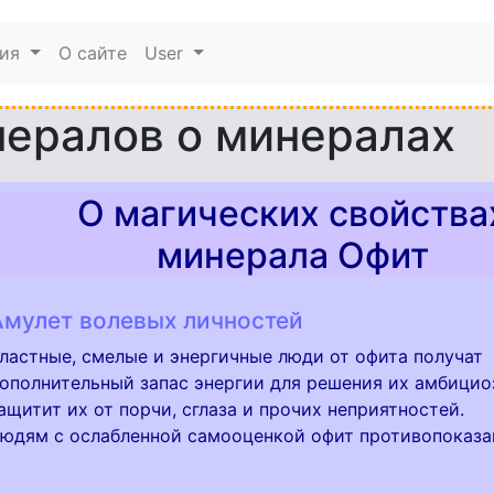
мия
О сайте
User
нералов о минералах
О магических свойства
минерала Офит
Амулет волевых личностей
ластные, смелые и энергичные люди от офита получат
ополнительный запас энергии для решения их амбицио
ащитит их от порчи, сглаза и прочих неприятностей.
юдям с ослабленной самооценкой офит противопоказа