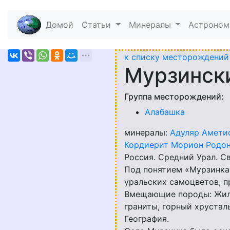
Домой
(current)
Статьи
Минералы
Астроно
к списку месторождений
Мурзински
Группа месторождений:
Алабашка
минералы:
Адуляр
Амети
Кордиерит
Морион
Родо
Россия. Средний Урал. Св
Под понятием «Мурзинка
уральских самоцветов, п
Вмещающие породы: Жилы
граниты, горный хрустал
География.