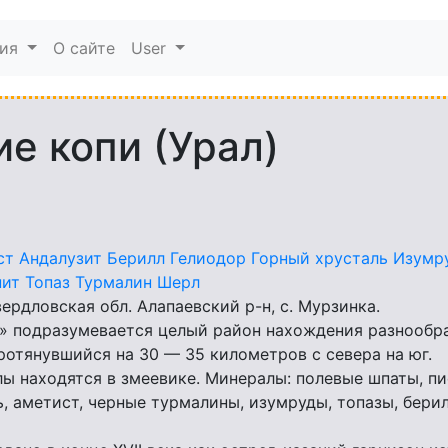
мия
О сайте
User
е копи (Урал)
ст
Андалузит
Берилл
Гелиодор
Горный хрусталь
Изумр
нит
Топаз
Турмалин
Шерл
ердловская обл. Алапаевский р-н, с. Мурзинка.
» подразумевается целый район нахождения разнообр
ротянувшийся на 30 — 35 километров с севера на юг.
 находятся в змеевике. Минералы: полевые шпаты, п
ь, аметист, черные турмалины, изумруды, топазы, бери