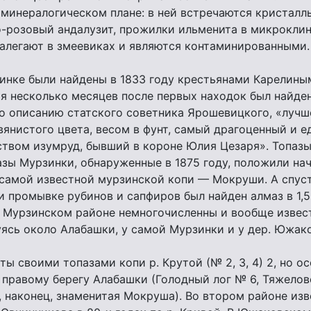
 минералогическом плане: в ней встречаются кристалл
о-розовый андалузит, прожилки ильменита в микроклин
алегают в змеевиках и являются контаминированными.
инке были найдены в 1833 году крестьянами Карелины
я несколько месяцев после первых находок был найде
о описанию статского советника Ярошевицкого, «лучш
вянистого цвета, весом в фунт, самый драгоценный и е
твом изумруд, бывший в короне Юлия Цезаря». Топазы
зы Мурзинки, обнаруженные в 1875 году, положили на
самой известной мурзинской копи — Мокруши. А спуст
и промывке рубинов и сапфиров был найден алмаз в 1,5
в Мурзинском районе немногочисленны и вообще извес
уясь около Алабашки, у самой Мурзинки и у дер. Южак
ы своими топазами копи р. Крутой (№ 2, 3, 4) 2, но о
 правому берегу Алабашки (Голодный лог № 6, Тяжелов
 наконец, знаменитая Мокруша). Во втором районе из