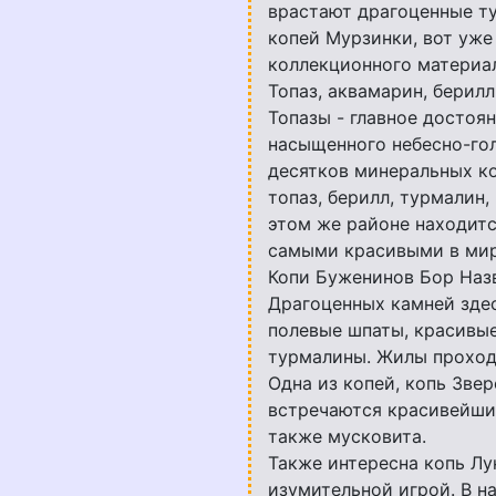
врастают драгоценные ту
копей Мурзинки, вот уж
коллекционного материа
Топаз, аквамарин, берил
Топазы - главное достоя
насыщенного небесно-гол
десятков минеральных к
топаз, берилл, турмалин,
этом же районе находитс
самыми красивыми в мир
Копи Буженинов Бор Назв
Драгоценных камней здес
полевые шпаты, красивые
турмалины. Жилы проходя
Одна из копей, копь Зве
встречаются красивейший
также мусковита.
Также интересна копь Лу
изумительной игрой. В н