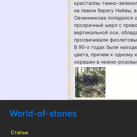
кристаллы темно-зеленого
на левом берегу Нейвы, 
Овчинникова попадался 
прозрачный шерл с прев
вертикальной оси, облад
просвечивали фиолетовы
В 90-х годах были наход
цвета, причем к одному 
окрашен в нежно-розовый
World-of-stones
(current)
Статьи