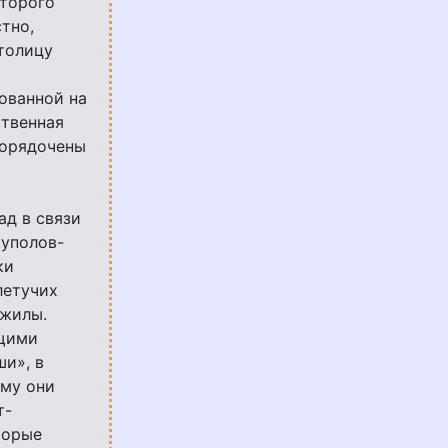
оторого
тно,
толицу
ованной на
ственная
порядочены
д в связи
куполов-
ки
летучих
 жилы.
ющими
и», в
ему они
т-
торые