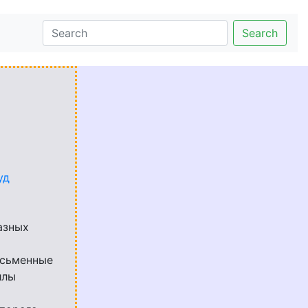
Search
уд
азных
исьменные
ллы