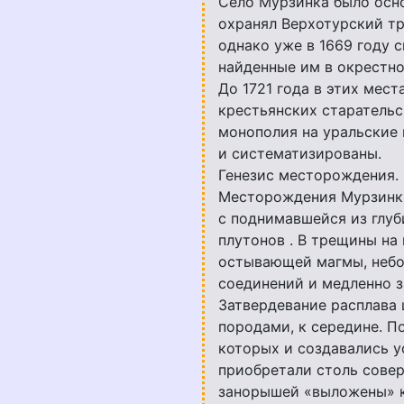
Село Мурзинка было основ
охранял Верхотурский тр
однако уже в 1669 году 
найденные им в окрестн
До 1721 года в этих мес
крестьянских старательс
монополия на уральские 
и систематизированы.
Генезис месторождения.
Месторождения Мурзинки
с поднимавшейся из глуб
плутонов . В трещины н
остывающей магмы, небо
соединений и медленно з
Затвердевание расплава
породами, к середине. П
которых и создавались у
приобретали столь сове
занорышей «выложены» к