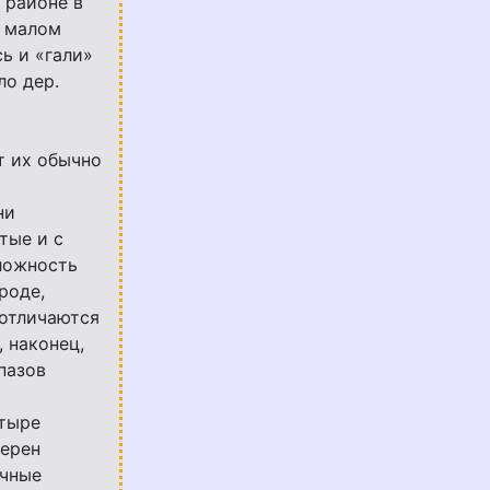
 районе в
в малом
ь и «гали»
ло дер.
т их обычно
ни
тые и с
ложность
роде,
 отличаются
 наконец,
пазов
етыре
терен
ачные