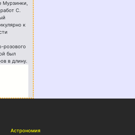
е Мурзинки,
работ С.
ый
икулярно к
сти
о-розового
ой был
ов в длину.
Астрономия