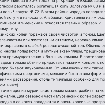
 Овчинникова в 80-х годах по р. Кривой. В Южаковском
спехом работалась богатейшая копь Золотуха № 68 и 
ы копь Чернуха № 72. В этом районе изредка попадалис
ой логу и в наносах р. Алабашки. Кристаллы из ям око
оминают ильменские и относятся главным образом к
ому типу.
зинских копей поражают своей чистотой и тоном. Цве
зеленоватым или желтоватым оттенком, нередко камни
ли окрашены в слабый розовато-желтый тон. Обычно о
о иногда попадаются и мутные экземпляры, трещинова
ится преимущественно к большим камням. В противопо
 здесь топазы обычно прирастают нижним концом к по
редко бывают двуконечными. От ильменских опи также
афическими очертаниями, меньшим богатством форм и,
ниями растворения, столь типичпыми особенно для то
см. ниже).
 точки зрения мурзинские топазы можно разбить на ч
урмалин. Для северной части Мурзинских копей харак
зредка в ее копях попадаются и очень красивые прозр