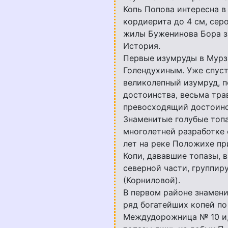
Копь Попова интересна в
кордиерита до 4 см, сер
жилы Буженинова Бора з
История.
Первые изумруды в Мурз
Голендухиным. Уже спуст
великолепный изумруд, п
достоинства, весьма тра
превосходящий достоинс
Знаменитые голубые топа
многолетней разработке 
лет на реке Положихе пр
Копи, дававшие топазы, 
северной части, группир
(Корниловой).
В первом районе знаменит
ряд богатейших копей по
Междудорожница № 10 и,