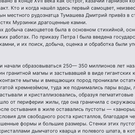
ано в конце XVII века как острог, казачий гарнизон к
акт. Кто и когда нашёл здесь первый самоцвет, неизвес
сын местного рудознатца Тумашева Дмитрий привёз в с
остях Мурзинки драгоценные камни.
тах добыча самоцветов была в основном стихийной, осн
ких работах. По приказу Петра I была введена государ
камни, и их поиск, добыча, оценка и обработка были у
 начали образовываться 250— 350 миллионов лет наза
ин гранитной магмы и застывавшей в виде гигантских 
а контакте мыгмы и вмещающих пород проникали остат
гатой кремнезёмом, туда же поднимались пары воды, 
астывали и кристаллизовались, образуя пегматитовые
 шло от периферии жилы, где она граничила с окружа
осле остывания в жиле оставались пустоты — «занорыш
словия для свободного роста кристаллов, благодаря ч
ршенные формы и большие размеры. Стенки этих пусто
ристаллами дымчатого кварца и полевого шпата, в ко