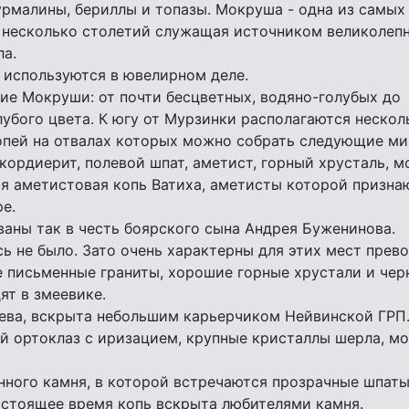
рмалины, бериллы и топазы. Мокруша - одна из самых
е несколько столетий служащая источником великолеп
ла.
л используются в ювелирном деле.
ние Мокруши: от почти бесцветных, водяно-голубых до
убого цвета. К югу от Мурзинки располагаются нескол
опей на отвалах которых можно собрать следующие ми
 кордиерит, полевой шпат, аметист, горный хрусталь, м
я аметистовая копь Ватиха, аметисты которой призна
е.
аны так в честь боярского сына Андрея Буженинова.
ь не было. Зато очень характерны для этих мест прев
 письменные граниты, хорошие горные хрустали и чер
т в змеевике.
рева, вскрыта небольшим карьерчиком Нейвинской ГРП.
 ортоклаз с иризацием, крупные кристаллы шерла, мо
нного камня, в которой встречаются прозрачные шпаты
астоящее время копь вскрыта любителями камня.