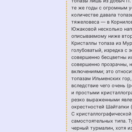
топазы лишь из добыч П.
те же годы с огромным у
количестве давала топаз
тяжеловеса — в Корнилов
Южаковой несколько нап
описываемому ниже втор
Кристаллы топаза из Мур
голубоватый, изредка с 
совершенно бесцветны и
совершенно прозрачны, н
включениями; это относ
топазам Ильменских гор,
вследствие чего очень (
и простыми кристаллогр
резко выраженными явле
окрестностей Шайтапки (
С кристаллографической
самостоятельных типа. Т
черный турмалин, хотя и