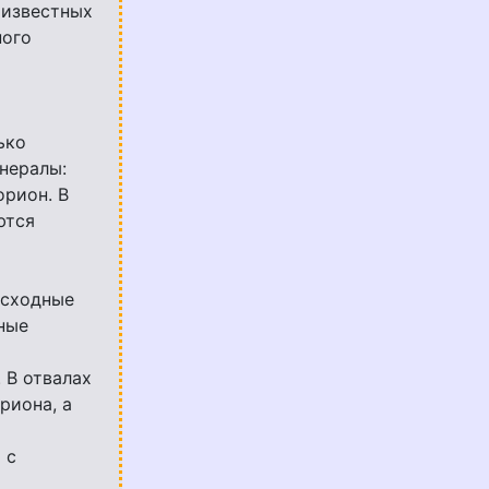
 известных
ного
ько
нералы:
орион. В
ются
осходные
ные
 В отвалах
риона, а
 с