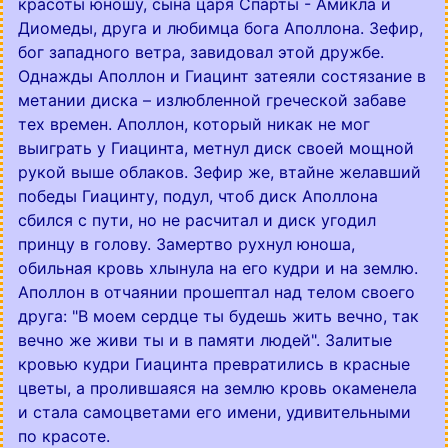
красоты юношу, сына царя Спарты - Амикла и
Диомеды, друга и любимца бога Аполлона. Зефир,
бог западного ветра, завидовал этой дружбе.
Однажды Аполлон и Гиацинт затеяли состязание в
метании диска – излюбленной греческой забаве
тех времен. Аполлон, который никак не мог
выиграть у Гиацинта, метнул диск своей мощной
рукой выше облаков. Зефир же, втайне желавший
победы Гиацинту, подул, чтоб диск Аполлона
сбился с пути, но не расчитал и диск угодил
принцу в голову. Замертво рухнул юноша,
обильная кровь хлынула на его кудри и на землю.
Аполлон в отчаянии прошептал над телом своего
друга: "В моем сердце ты будешь жить вечно, так
вечно же живи ты и в памяти людей". Залитые
кровью кудри Гиацинта превратились в красные
цветы, а пролившаяся на землю кровь окаменела
и стала самоцветами его имени, удивительными
по красоте.