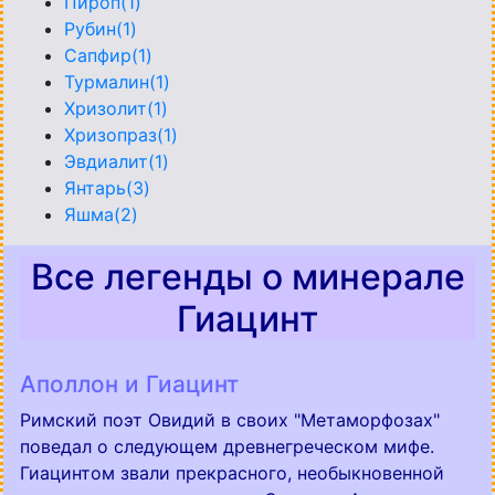
Пироп(1)
Рубин(1)
Сапфир(1)
Турмалин(1)
Хризолит(1)
Хризопраз(1)
Эвдиалит(1)
Янтарь(3)
Яшма(2)
Все легенды о минерале
Гиацинт
Аполлон и Гиацинт
Римский поэт Овидий в своих "Метаморфозах"
поведал о следующем древнегреческом мифе.
Гиацинтом звали прекрасного, необыкновенной