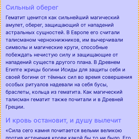
Сильный оберег
Гематит ценится как сильнейший магический
амулет, оберег, защищающий от нападений
астральных сущностей. В Европе его считали
талисманом чернокнижников, им вычерчивали
символы и магические круги, способные
побеждать нечистую силу и защищающие от
нападений существ другого плана. В Древнем
Египте жрицы богини Исиды для защиты себя и
своей богини от тёмных сил во время совершения
особых ритуалов надевали на себя бусы,
браслеты, кольца из гематита. Как магический
талисман гематит также почитали и в Древней
Греции.
И кровь остановит, и душу вылечит
«Сила сего камня почитается вельми великою
против истечения крови какой бы то ни было. Его